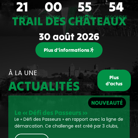
21
00
55
54
TRAIL DES CHÂTEAUX
JOURS
HEURES
MINUTES
SECONDES
30 août 2026
Plus d'informations
À LA UNE
Plus
ACTUALITÉS
d'actus
NOUVEAUTÉ
Le « Défi des Passeurs »
Le « Défi des Passeurs » en rapport avec la ligne de
démarcation. Ce challenge est créé par 3 clubs,